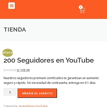
0
Instagram
Facebook
Tik Tok
YouTube
Spotify
TIENDA
¡Oferta!
200 Seguidores en YouTube
S/
179.99
S/
159.99
Nuestros seguidores premium certificados te garantizan un aumento
seguro y rápido. Sin necesidad de contraseña, entrega en 0-1 días.
AÑADIR AL CARRITO
Categoría:
Seguidores YouTube