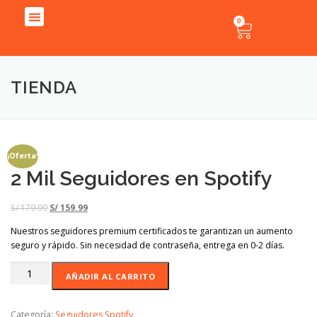
0
Instagram
Facebook
Tik Tok
YouTube
Spotify
TIENDA
¡Oferta!
2 Mil Seguidores en Spotify
S/
179.99
S/
159.99
Nuestros seguidores premium certificados te garantizan un aumento
seguro y rápido. Sin necesidad de contraseña, entrega en 0-2 días.
AÑADIR AL CARRITO
Categoría:
Seguidores Spotify