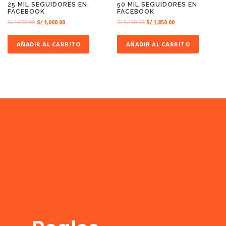
25 MIL SEGUIDORES EN
50 MIL SEGUIDORES EN
FACEBOOK
FACEBOOK
S/
1,299.00
S/
1,000.00
S/
2,150.00
S/
1,850.00
AÑADIR AL CARRITO
AÑADIR AL CARRITO